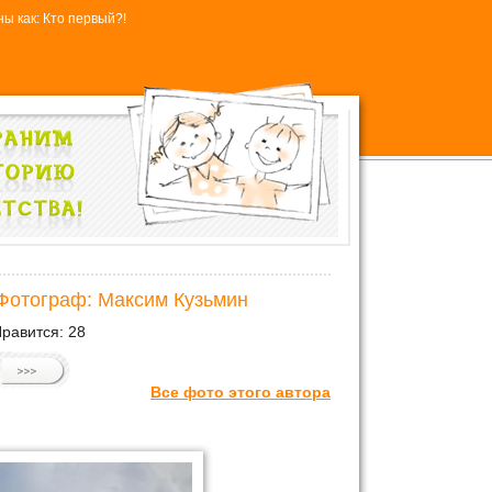
ы как: Кто первый?!
 Фотограф: Максим Кузьмин
равится:
28
Все фото этого автора