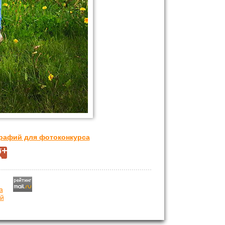
графий для фотоконкурса
й