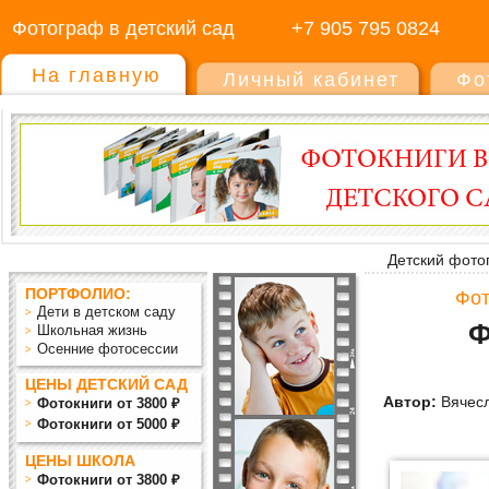
Фотограф в детский сад
+7 905 795 0824
На главную
Личный кабинет
Фо
Детский фото
ПОРТФОЛИО:
Фот
Дети в детском саду
Ф
Школьная жизнь
Осенние фотосессии
ЦЕНЫ ДЕТСКИЙ САД
Автор:
Вячесл
Фотокниги от 3800 ₽
Фотокниги от 5000 ₽
ЦЕНЫ ШКОЛА
Фотокниги от 3800 ₽