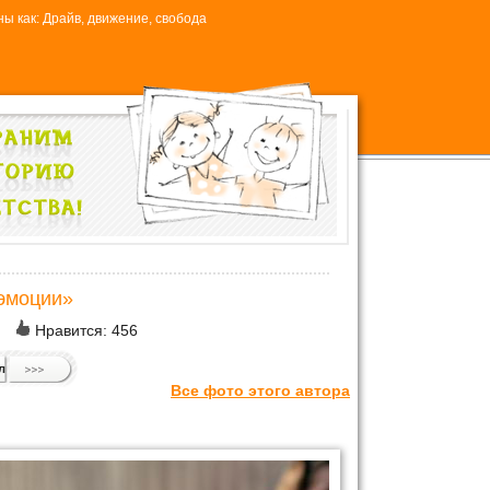
ы как: Драйв, движение, свобода
 эмоции»
Нравится:
456
л
Все фото этого автора