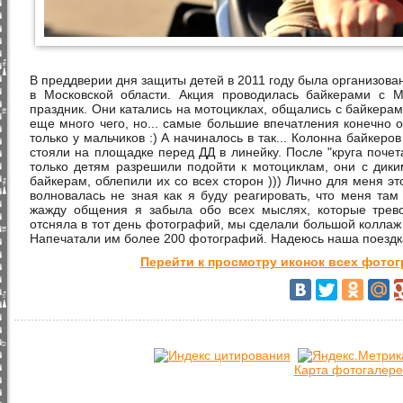
В преддверии дня защиты детей в 2011 году была организова
в Московской области. Акция проводилась байкерами с M
праздник. Они катались на мотоциклах, общались с байкерам
еще много чего, но... самые большие впечатления конечно 
только у мальчиков :) А начиналось в так... Колонна байкеро
стояли на площадке перед ДД в линейку. После "круга почета
только детям разрешили подойти к мотоциклам, они с дики
байкерам, облепили их со всех сторон ))) Лично для меня э
волновалась не зная как я буду реагировать, что меня там
жажду общения я забыла обо всех мыслях, которые трев
отсняла в тот день фотографий, мы сделали большой коллаж
Напечатали им более 200 фотографий. Надеюсь наша поездка
Перейти к просмотру иконок всех фото
Карта фотогалере