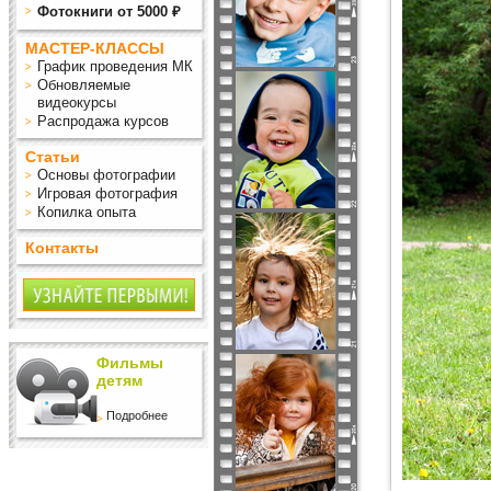
Фотокниги от 5000 ₽
МАСТЕР-КЛАССЫ
График проведения МК
Обновляемые
видеокурсы
Распродажа курсов
Статьи
Основы фотографии
Игровая фотография
Копилка опыта
Контакты
Фильмы
детям
Подробнее