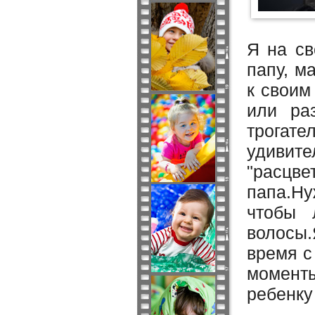
Я на св
папу, м
к своим
или ра
трогате
удивите
"расцв
папа.Ну
чтобы 
волосы.
время с
момент
ребенку