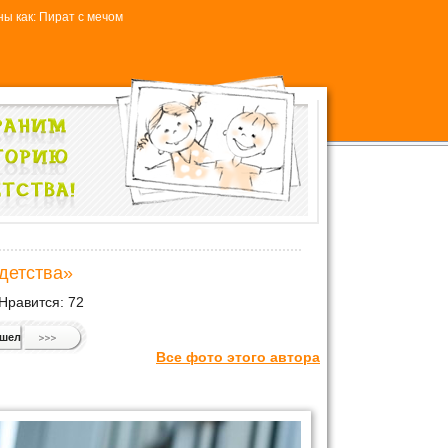
ы как: Пират с мечом
детства»
Нравится:
72
ошел
Все фото этого автора