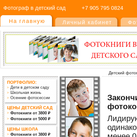
Фотограф в детский сад
+7 905 795 0824
На главную
Личный кабинет
Фо
Детский фото
ПОРТФОЛИО:
Дети в детском саду
Школьная жизнь
Закончи
Осенние фотосессии
фотоко
ЦЕНЫ ДЕТСКИЙ САД
Фотокниги от 3800 ₽
Лидиру
Фотокниги от 5000 ₽
одинако
ЦЕНЫ ШКОЛА
мен
ее
0
Фотокниги от 3800 ₽