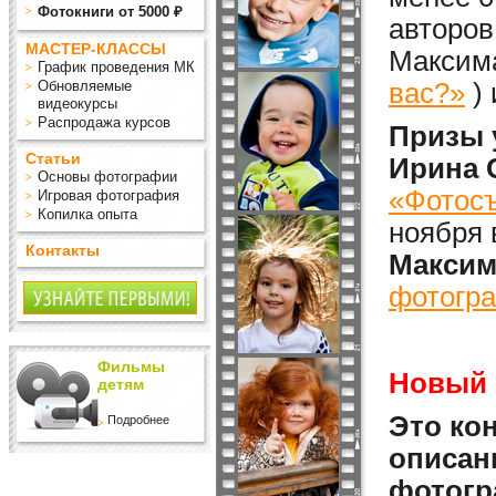
Фотокниги от 5000 ₽
авторов
МАСТЕР-КЛАССЫ
Максима
График проведения МК
Обновляемые
вас?»
)
видеокурсы
Распродажа курсов
Призы 
Статьи
Ирина 
Основы фотографии
«Фотосъ
Игровая фотография
Копилка опыта
ноября 
Контакты
Максим
фотогра
Фильмы
Новый 
детям
Это кон
Подробнее
описан
фотогр