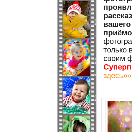
проявл
расска
вашего
приёмо
фотогра
только 
своим ф
Суперп
здесь»»