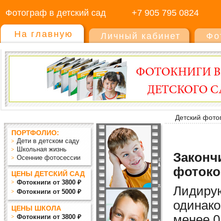
Фотограф в детский сад
+7 905 795 0824
На главную
Личный кабинет
Фо
Детский фото
ПОРТФОЛИО:
Дети в детском саду
Школьная жизнь
Закончи
Осенние фотосессии
фотоко
ЦЕНЫ ДЕТСКИЙ САД
Фотокниги от 3800 ₽
Лидиру
Фотокниги от 5000 ₽
одинако
ЦЕНЫ ШКОЛА
мен
ее
0
Фотокниги от 3800 ₽