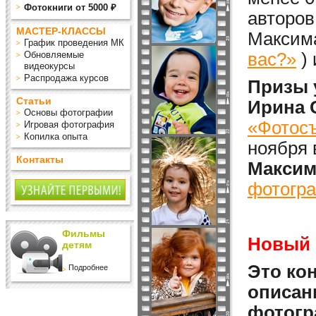
Фотокниги от 5000 ₽
авторов
МАСТЕР-КЛАССЫ
Максима
График проведения МК
Обновляемые
вас?»
)
видеокурсы
Распродажа курсов
Призы 
Статьи
Ирина 
Основы фотографии
«Фотосъ
Игровая фотография
Копилка опыта
ноября 
Контакты
Максим
фотогра
Фильмы
Новый 
детям
Это кон
Подробнее
описан
фотогр