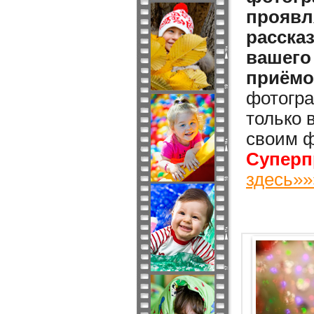
проявл
расска
вашего
приёмо
фотогра
только 
своим ф
Суперп
здесь»»