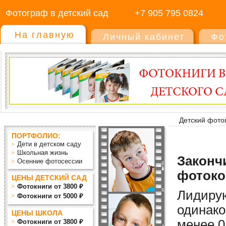
Фотограф в детский сад
+7 905 795 0824
На главную
Личный кабинет
Фо
Детский фото
ПОРТФОЛИО:
Дети в детском саду
Школьная жизнь
Закончи
Осенние фотосессии
фотоко
ЦЕНЫ ДЕТСКИЙ САД
Фотокниги от 3800 ₽
Лидиру
Фотокниги от 5000 ₽
одинако
ЦЕНЫ ШКОЛА
мен
ее
0
Фотокниги от 3800 ₽