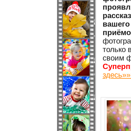
проявл
расска
вашего
приёмо
фотогра
только 
своим ф
Суперп
здесь»»