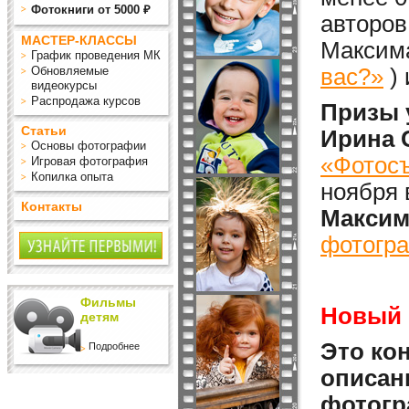
Фотокниги от 5000 ₽
авторов
МАСТЕР-КЛАССЫ
Максима
График проведения МК
Обновляемые
вас?»
)
видеокурсы
Распродажа курсов
Призы 
Статьи
Ирина 
Основы фотографии
«Фотосъ
Игровая фотография
Копилка опыта
ноября 
Контакты
Максим
фотогра
Фильмы
Новый 
детям
Это кон
Подробнее
описан
фотогр