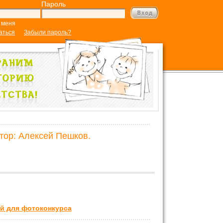
Пароль
 меня
аться
Забыли пароль?
втор: Алексей Пешков.
й для фотоконкурса