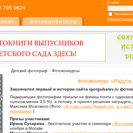
E-mail
5 795 0824
Запомнить
Зарегистриров
бинет
Фотоволонтёры
Детский фотограф
Фотоконкурсы
Фотоконкурс «Радуга 
Закончился первый в истории сайта igorgubarev.ru фоток
Лидирующие
фотографии
при
шли на финиш
почти с одинако
голосов
мен
ее
0,5 %),
а потому,
я принял решение наградить
Максима Мозгового (Фото:
«А у нас скоро Новый год.. а у вас?
курносики»
)
Призы участникам:
Ирина Сухарева
- бесплатное участие в семинаре
«Фотосъём
ноября в Москве.