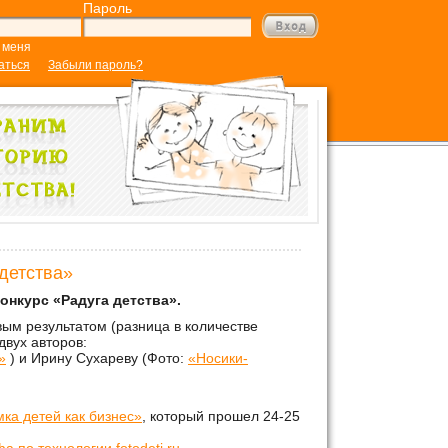
Пароль
 меня
аться
Забыли пароль?
детства»
онкурс «Радуга детства».
вым результатом
(
разница в количестве
 двух
авторов
:
»
) и Ирину Сухареву (Фото:
«Носики-
ка детей как бизнес»
, который прошел 24-25