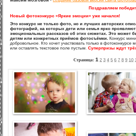
Максим Мозговой
-
создание базовой версии сайта фотогра
Поздравляем победи
Новый фотоконкурс
«
Яркие эмоции
» уже начался!
Это конкурс не только фото, но и лучших авторских опис
фотографий, на которых дети или семья ярко проявляют
эмоциональных рассказов об этих сюжетах. Это может б
детям или конкретных приёмов фотосъёмки.
Конкурс мини
добровольное. Кто хочет участвовать только в фотоконкурсе 
или оставлять текстовое поле пустым.
Суперпризы ждут трё
Страница:
1
2
3
4
5
6
7
8
9
10