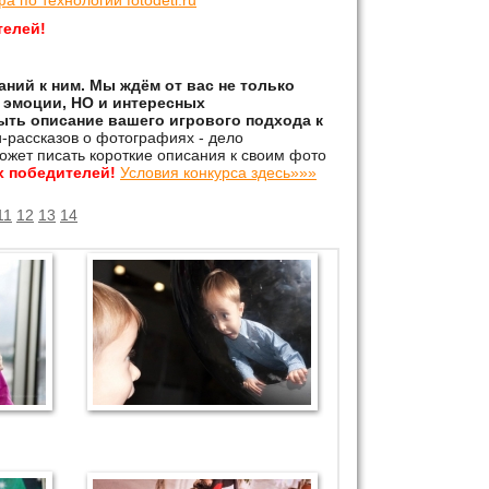
фа по технологии
fotodeti.ru
телей!
аний к ним. Мы ждём от вас не только
 эмоции, НО и интересных
ыть описание вашего игрового подхода к
-рассказов о фотографиях - дело
может писать короткие описания к своим фото
х победителей!
Условия конкурса здесь»»»
11
12
13
14