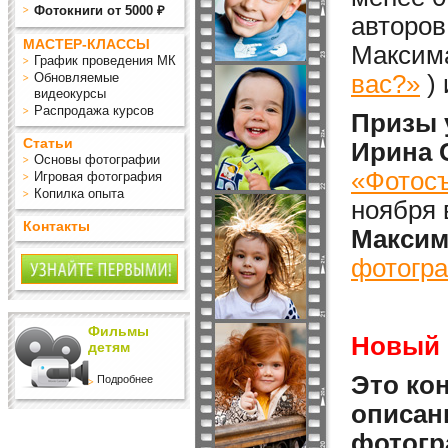
Фотокниги от 5000 ₽
авторов
МАСТЕР-КЛАССЫ
Максима
График проведения МК
Обновляемые
вас?»
)
видеокурсы
Распродажа курсов
Призы 
Статьи
Ирина 
Основы фотографии
«Фотосъ
Игровая фотография
Копилка опыта
ноября 
Контакты
Максим
фотогра
Фильмы
Новый 
детям
Это кон
Подробнее
описан
фотогр