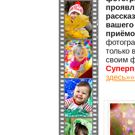
проявл
расска
вашего
приёмо
фотогра
только 
своим ф
Суперп
здесь»»