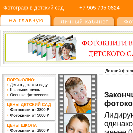
Фотограф в детский сад
+7 905 795 0824
На главную
Личный кабинет
Фо
Детский фото
ПОРТФОЛИО:
Дети в детском саду
Школьная жизнь
Закончи
Осенние фотосессии
фотоко
ЦЕНЫ ДЕТСКИЙ САД
Фотокниги от 3800 ₽
Лидиру
Фотокниги от 5000 ₽
одинако
ЦЕНЫ ШКОЛА
мен
ее
0
Фотокниги от 3800 ₽