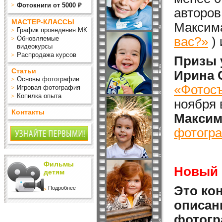
Фотокниги от 5000 ₽
авторов
МАСТЕР-КЛАССЫ
Максима
График проведения МК
Обновляемые
вас?»
)
видеокурсы
Распродажа курсов
Призы 
Статьи
Ирина 
Основы фотографии
«Фотосъ
Игровая фотография
Копилка опыта
ноября 
Контакты
Максим
фотогра
Фильмы
Новый 
детям
Это кон
Подробнее
описан
фотогр