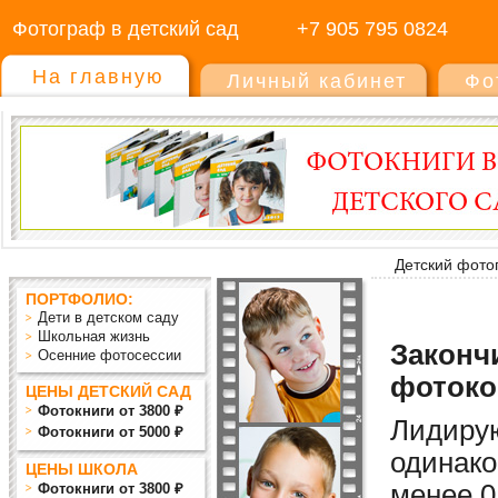
Фотограф в детский сад
+7 905 795 0824
На главную
Личный кабинет
Фо
Детский фото
ПОРТФОЛИО:
Дети в детском саду
Школьная жизнь
Закончи
Осенние фотосессии
фотоко
ЦЕНЫ ДЕТСКИЙ САД
Фотокниги от 3800 ₽
Лидиру
Фотокниги от 5000 ₽
одинако
ЦЕНЫ ШКОЛА
мен
ее
0
Фотокниги от 3800 ₽