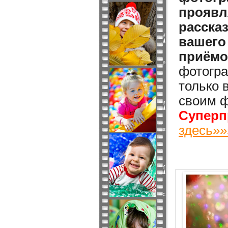
проявл
расска
вашего
приёмо
фотогра
только 
своим ф
Суперп
здесь»»