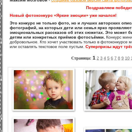
Максим Мозговой
-
создание базовой версии сайта фотогра
Поздравляем победи
Новый фотоконкурс
«
Яркие эмоции
» уже начался!
Это конкурс не только фото, но и лучших авторских опис
фотографий, на которых дети или семья ярко проявляют
эмоциональных рассказов об этих сюжетах. Это может б
детям или конкретных приёмов фотосъёмки.
Конкурс мини
добровольное. Кто хочет участвовать только в фотоконкурсе 
или оставлять текстовое поле пустым.
Суперпризы ждут трё
Страница:
1
2
3
4
5
6
7
8
9
10