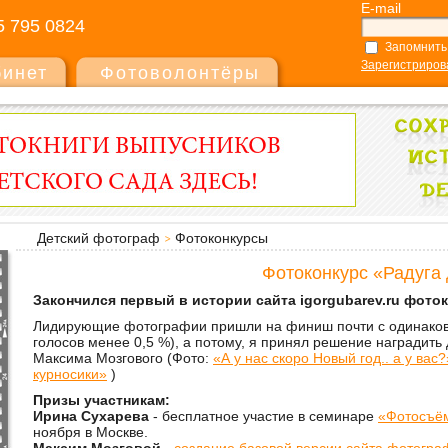
E-mail
5 795 0824
Запомнить
Зарегистриров
бинет
Фотоволонтёры
Детский фотограф
Фотоконкурсы
Фотоконкурс «Радуга 
Закончился первый в истории сайта igorgubarev.ru фоток
Лидирующие
фотографии
при
шли на финиш
почти с одинако
голосов
мен
ее
0,5 %),
а потому,
я принял решение наградить
Максима Мозгового (Фото:
«А у нас скоро Новый год.. а у вас?
курносики»
)
Призы участникам:
Ирина Сухарева
- бесплатное участие в семинаре
«Фотосъём
ноября в Москве.