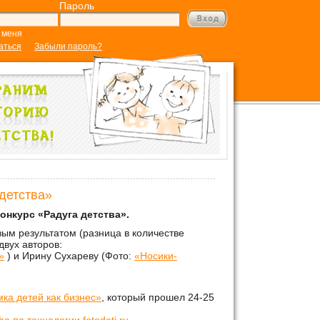
Пароль
 меня
аться
Забыли пароль?
детства»
онкурс «Радуга детства».
вым результатом
(
разница в количестве
 двух
авторов
:
»
) и Ирину Сухареву (Фото:
«Носики-
ка детей как бизнес»
, который прошел 24-25