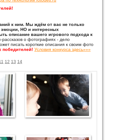
фа по технологии
fotodeti.ru
телей!
аний к ним. Мы ждём от вас не только
 эмоции, НО и интересных
ыть описание вашего игрового подхода к
-рассказов о фотографиях - дело
может писать короткие описания к своим фото
х победителей!
Условия конкурса здесь»»»
11
12
13
14