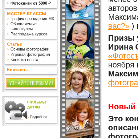
Фотокниги от 5000 ₽
авторов
МАСТЕР-КЛАССЫ
Максима
График проведения МК
Обновляемые
вас?»
)
видеокурсы
Распродажа курсов
Призы 
Статьи
Ирина 
Основы фотографии
«Фотосъ
Игровая фотография
Копилка опыта
ноября 
Контакты
Максим
фотогра
Фильмы
Новый 
детям
Это кон
Подробнее
описан
фотогр