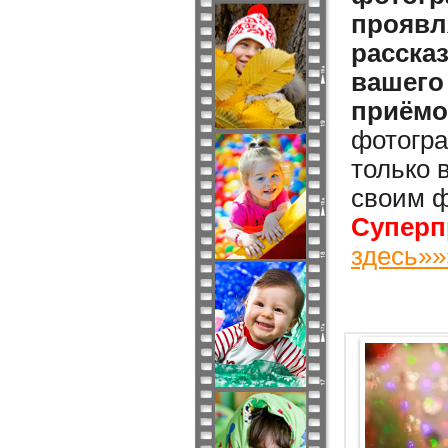
проявл
расска
вашего
приёмо
фотогра
только 
своим ф
Суперп
здесь»»