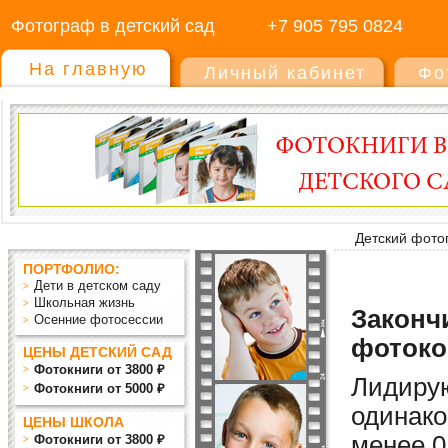
Фотограф в детский сад
+7 905 795 0824
На главную
Личный кабинет
Фо
Детский фото
ПОРТФОЛИО:
Дети в детском саду
Школьная жизнь
Закончи
Осенние фотосессии
фотоко
ЦЕНЫ ДЕТСКИЙ САД
Фотокниги от 3800 ₽
Лидиру
Фотокниги от 5000 ₽
одинако
ЦЕНЫ ШКОЛА
мен
ее
0
Фотокниги от 3800 ₽