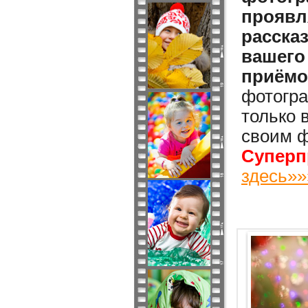
проявл
расска
вашего
приёмо
фотогра
только 
своим ф
Суперп
здесь»»