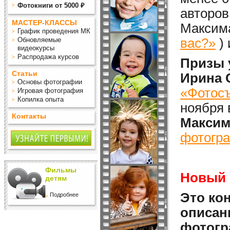
Фотокниги от 5000 ₽
авторов
МАСТЕР-КЛАССЫ
Максима
График проведения МК
Обновляемые
вас?»
)
видеокурсы
Распродажа курсов
Призы 
Статьи
Ирина 
Основы фотографии
«Фотосъ
Игровая фотография
Копилка опыта
ноября 
Контакты
Максим
фотогра
Фильмы
Новый 
детям
Это кон
Подробнее
описан
фотогр