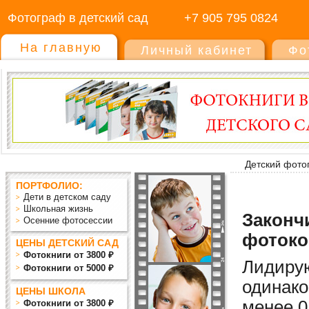
Фотограф в детский сад
+7 905 795 0824
На главную
Личный кабинет
Фо
Детский фото
ПОРТФОЛИО:
Дети в детском саду
Школьная жизнь
Закончи
Осенние фотосессии
фотоко
ЦЕНЫ ДЕТСКИЙ САД
Фотокниги от 3800 ₽
Лидиру
Фотокниги от 5000 ₽
одинако
ЦЕНЫ ШКОЛА
мен
ее
0
Фотокниги от 3800 ₽