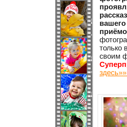
проявл
расска
вашего
приёмо
фотогра
только 
своим ф
Суперп
здесь»»