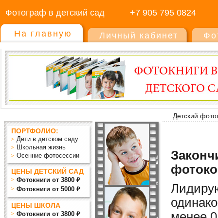
Фотограф в детский сад
+7 905 795 0824
На главную
Личный кабинет
Фо
Детский фото
ПОРТФОЛИО:
Дети в детском саду
Школьная жизнь
Закончи
Осенние фотосессии
фотоко
ЦЕНЫ ДЕТСКИЙ САД
Фотокниги от 3800 ₽
Лидиру
Фотокниги от 5000 ₽
одинако
ЦЕНЫ ШКОЛА
мен
ее
0
Фотокниги от 3800 ₽