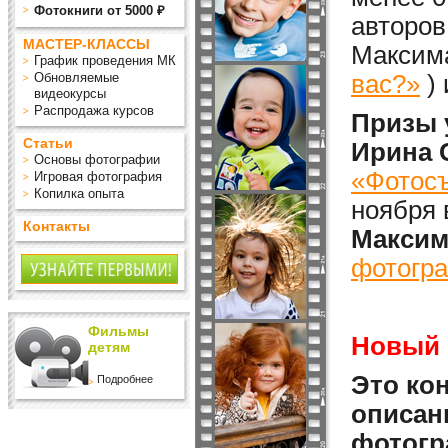
Фотокниги от 5000 ₽
авторов
МАСТЕР-КЛАССЫ
Максима
График проведения МК
Обновляемые
вас?»
)
видеокурсы
Распродажа курсов
Призы 
Статьи
Ирина 
Основы фотографии
«Фотосъ
Игровая фотография
Копилка опыта
ноября 
Контакты
Максим
фотогра
Фильмы
Новый 
детям
Это кон
Подробнее
описан
фотогр