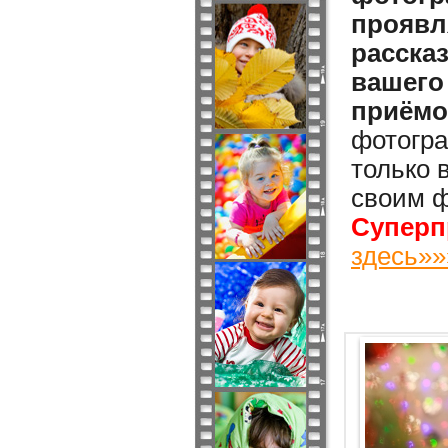
проявл
расска
вашего
приёмо
фотогра
только 
своим ф
Суперп
здесь»»