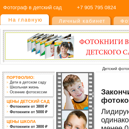
Фотограф в детский сад
+7 905 795 0824
На главную
Личный кабинет
Фо
Детский фото
ПОРТФОЛИО:
Дети в детском саду
Школьная жизнь
Закончи
Осенние фотосессии
фотоко
ЦЕНЫ ДЕТСКИЙ САД
Фотокниги от 3800 ₽
Лидиру
Фотокниги от 5000 ₽
одинако
ЦЕНЫ ШКОЛА
мен
ее
0
Фотокниги от 3800 ₽