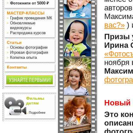
Фотокниги от 5000 ₽
авторов
МАСТЕР-КЛАССЫ
Максима
График проведения МК
Обновляемые
вас?»
)
видеокурсы
Распродажа курсов
Призы 
Статьи
Ирина 
Основы фотографии
«Фотосъ
Игровая фотография
Копилка опыта
ноября 
Контакты
Максим
фотогра
Фильмы
Новый 
детям
Это кон
Подробнее
описан
фотогр