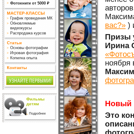
Фотокниги от 5000 ₽
авторов
МАСТЕР-КЛАССЫ
Максима
График проведения МК
Обновляемые
вас?»
)
видеокурсы
Распродажа курсов
Призы 
Статьи
Ирина 
Основы фотографии
«Фотосъ
Игровая фотография
Копилка опыта
ноября 
Контакты
Максим
фотогра
Фильмы
Новый 
детям
Это кон
Подробнее
описан
фотогр