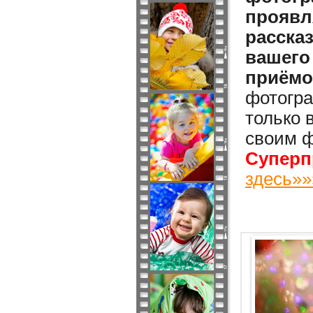
проявл
расска
вашего
приёмо
фотогра
только 
своим ф
Суперп
здесь»»