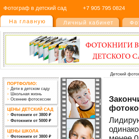
Фотограф в детский сад
+7 905 795 0824
На главную
Личный кабинет
Фо
Детский фото
ПОРТФОЛИО:
Дети в детском саду
Школьная жизнь
Закончи
Осенние фотосессии
фотоко
ЦЕНЫ ДЕТСКИЙ САД
Фотокниги от 3800 ₽
Лидиру
Фотокниги от 5000 ₽
одинако
ЦЕНЫ ШКОЛА
мен
ее
0
Фотокниги от 3800 ₽