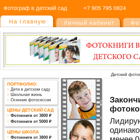
Фотограф в детский сад
+7 905 795 0824
На главную
Личный кабинет
Фо
Детский фото
ПОРТФОЛИО:
Дети в детском саду
Школьная жизнь
Закончи
Осенние фотосессии
фотоко
ЦЕНЫ ДЕТСКИЙ САД
Фотокниги от 3800 ₽
Лидиру
Фотокниги от 5000 ₽
одинако
ЦЕНЫ ШКОЛА
мен
ее
0
Фотокниги от 3800 ₽