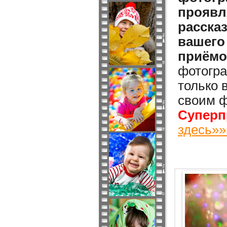
проявл
расска
вашего
приёмо
фотогра
только 
своим ф
Суперп
здесь»»