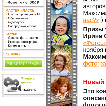
Фотокниги от 5000 ₽
авторов
МАСТЕР-КЛАССЫ
Максима
График проведения МК
Обновляемые
вас?»
)
видеокурсы
Распродажа курсов
Призы 
Статьи
Ирина 
Основы фотографии
«Фотосъ
Игровая фотография
Копилка опыта
ноября 
Контакты
Максим
фотогра
Фильмы
Новый 
детям
Это кон
Подробнее
описан
фотогр