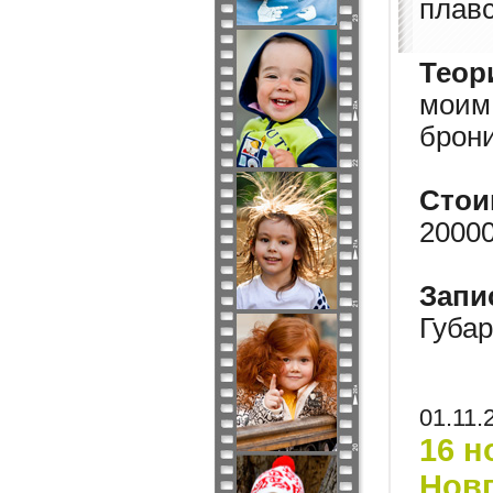
плавс
Теор
моим
брон
Стои
20000
Запи
Губа
01.11.
16 н
Нов