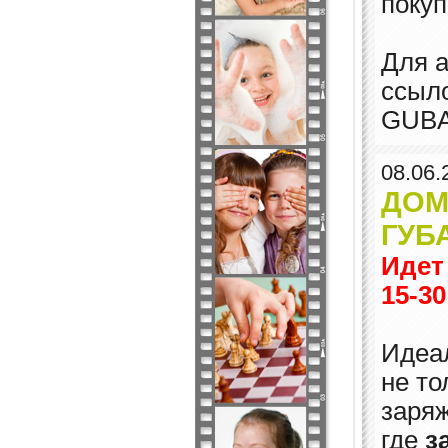
покуп
Для а
ссыл
GUBA
08.06.
ДОМ
ГУБ
Идет
15-30
Идеал
не то
заряж
где
з