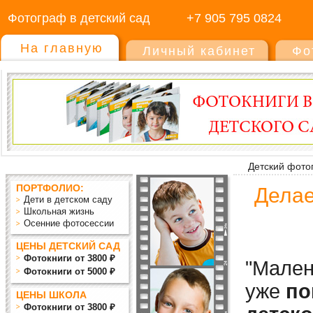
Фотограф в детский сад
+7 905 795 0824
На главную
Личный кабинет
Фо
Детский фото
ПОРТФОЛИО:
Делае
Дети в детском саду
Школьная жизнь
Осенние фотосессии
ЦЕНЫ ДЕТСКИЙ САД
Фотокниги от 3800 ₽
"Мален
Фотокниги от 5000 ₽
уже
по
ЦЕНЫ ШКОЛА
Фотокниги от 3800 ₽