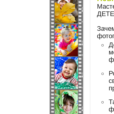
Маст
ДЕТ
Зачем
фото
Д
м
ф
Р
с
п
Т
ф