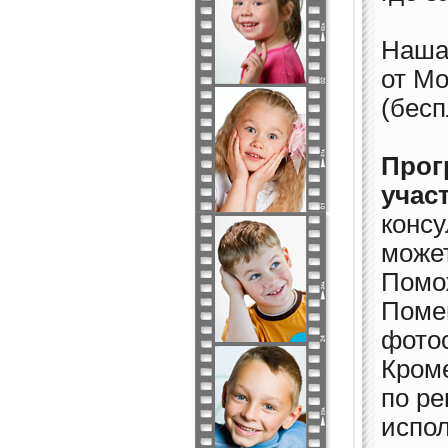
Наша 
от Мо
(бесп
Прог
учас
конс
может
Помож
Помещ
фотос
Кроме
по ре
испол