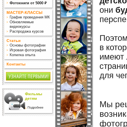
детско
Фотокниги от 5000 ₽
они
бу
МАСТЕР-КЛАССЫ
перспе
График проведения МК
Обновляемые
видеокурсы
Распродажа курсов
Поэтом
Статьи
в кото
Основы фотографии
Игровая фотография
имеют 
Копилка опыта
страни
Контакты
для че
Фильмы
детям
Мы реш
Подробнее
возник
фотог