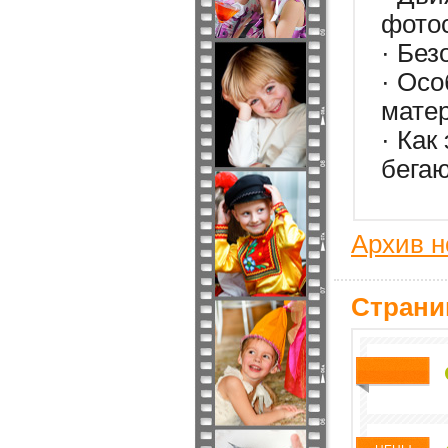
фото
· Без
· Осо
мате
· Как
бега
Архив н
Страни