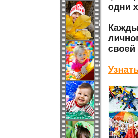
одни 
Кажды
лично
своей
Узнат