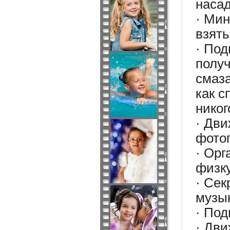
насад
· Ми
взять
· По
получ
смаза
как с
никог
· Дви
фото
· Орг
физк
· Се
музы
· Под
· Дви