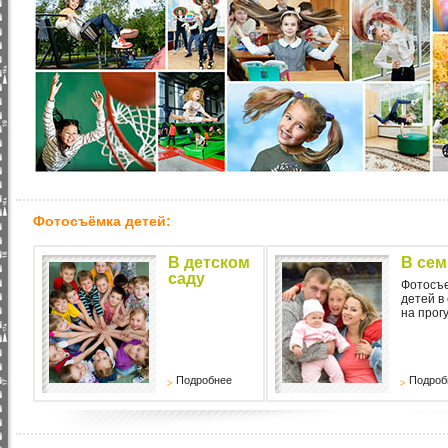
Фотосъёмка детей:
В детском
В сем
саду
Фотосъ
детей в
на прог
Подробнее
Подроб