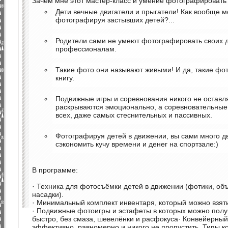
Зачем мне этот мастер-класс и умение фотографировать
Дети вечные двигатели и прыгатели! Как вообще м
фотографируя застывших детей?...
Родители сами не умеют фотографировать своих д
профессионалам.
Такие фото они называют живыми! И да, такие фо
книгу.
Подвижные игры и соревнования никого не остав
раскрываются эмоционально, а соревновательные
всех, даже самых стеснительных и пассивных.
Фотографируя детей в движении, вы сами много дв
сэкономить кучу времени и денег на спортзале:)
В программе:
· Техника для фотосъёмки детей в движении (фотики, об
насадки).
· Минимальный комплект инвентаря, который можно взят
· Подвижные фотоигры и эстафеты в которых можно пол
быстро, без смаза, шевелёнки и расфокуса· Конвейерный 
эффективно, равномерно и никого не пропустить. Типы к