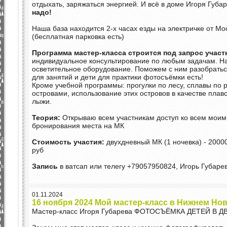
отдыхать, заряжаться энергией. И всё в доме Игоря Губар
надо!
Наша база находится 2-х часах езды на электричке от Мо
(бесплатная парковка есть)
Программа мастер-класса строится под запрос учас
индивидуальное консультирование по любым задачам. Н
осветительное оборудование. Поможем с ним разобрать
для занятий и дети для практики фотосъёмки есть!
Кроме учебной программы: прогулки по лесу, сплавы по 
островами, использование этих островов в качестве плавс
лыжи.
Теория:
Открываю всем участникам доступ ко всем мои
бронирования места на МК
Стоимость участия:
двухдневный МК (1 ночевка) - 20000
руб
Запись
в ватсап или телегу +79057950824, Игорь Губаре
01.11.2024
16 ноября 2024 Мой мастер-класс в Нижнем Но
Мастер-класс Игоря Губарева ФОТОСЪЁМКА ДЕТЕЙ В 