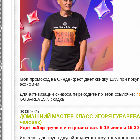
Мой промокод на Синдейфест даёт скидку 15% при покупке
экономии!
Для активизации скидоса переходите по этой ссылочке:
h
GUBAREV15% скидка
08.06.2025
ДОМАШНИЙ МАСТЕР-КЛАСС ИГОРЯ ГУБАРЕВА 
человек)
Идет набор групп в интервалы дат: 5-19 июля и 15-30
Идеален для групп друзей-подруг потому что можно не то