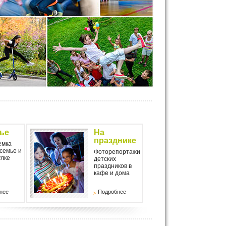
ье
На
празднике
емка
 семье и
Фоторепортажи
улке
детских
праздников в
кафе и дома
нее
Подробнее